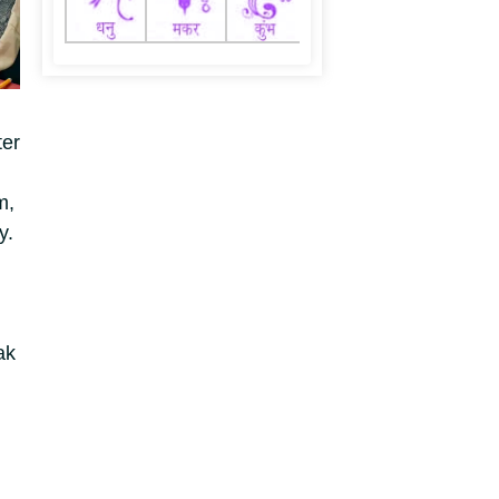
ter
m,
y.
ak