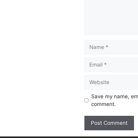
k
Save my name, emai
comment.