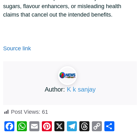
sugars, flavour enhancers, or misleading health
claims that cancel out the intended benefits.
Source link
Author:
K k sanjay
Post Views:
61
F
W
E
Pi
X
T
T
C
S
a
h
m
nt
el
hr
o
h