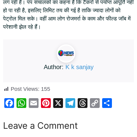
लग रही हैं। पंप संचालकों का कहना है कि टैंकरों से पर्याप्त आपूर्ति नहीं
हो पा रही है, इसलिए लिमिट तय की गई है ताकि ज्यादा लोगों को
पेट्रोल मिल सके। वहीं आम लोग रोजमर्रा के काम और फील्ड जॉब में
परेशानी झेल रहे हैं।
Author:
K k sanjay
Post Views:
155
F
W
E
Pi
X
T
T
C
S
a
h
m
nt
el
hr
o
h
c
at
ail
er
e
e
p
ar
Leave a Comment
e
s
e
gr
a
y
e