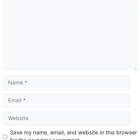
b
A
st
a
d
Li
o
p
m
s
n
o
p
k
k
Save my name, email, and website in this browser