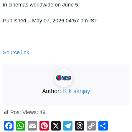
in cinemas worldwide on June 5.
Published
– May 07, 2026 04:57 pm IST
Source link
Author:
K k sanjay
Post Views:
49
F
W
E
Pi
X
T
T
C
S