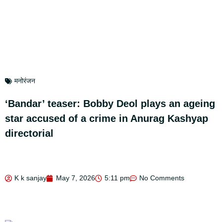
मनोरंजन
‘Bandar’ teaser: Bobby Deol plays an ageing
star accused of a crime in Anurag Kashyap
directorial
K k sanjay
May 7, 2026
5:11 pm
No Comments