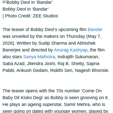
Bobby Deol in ‘Bandar’
| Photo Credit: ZEE Studios
The teaser of Bobby Deol’s upcoming film
Bandar
was unveiled by the makers on Thursday (May 7,
2026). Written by Sudip Sharma and Abhishek
Banerjee and directed by
Anurag Kashyap
, the film
also stars
Sanya Malhotra
, Indrajith Sukumaran,
Saba Azad, Jitendra Joshi, Raj B. Shetty, Sapna
Pabbi, Ankush Gedam, Riddhi Sen, Nagesh Bhonsle.
The teaser opens with the 70s number ‘Come On
Baby Dil Kisko Degi’ as Bobby is seen grooving on it.
He plays an ageing superstar, Samir Mehra, who is
seen going on dates with younger women, played by