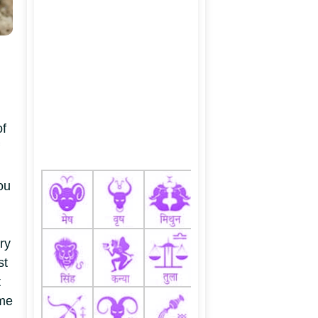
of
ou
ry
st
t
ome