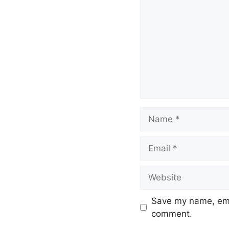
o
p
o
p
k
Save my name, emai
comment.