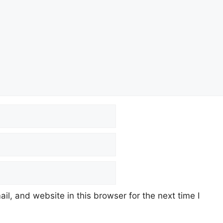
m
s
n
k
l, and website in this browser for the next time I