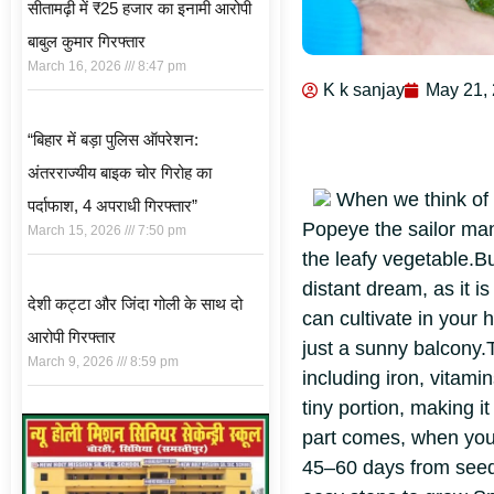
सीतामढ़ी में ₹25 हजार का इनामी आरोपी
बाबुल कुमार गिरफ्तार
March 16, 2026
8:47 pm
K k sanjay
May 21,
“बिहार में बड़ा पुलिस ऑपरेशन:
अंतरराज्यीय बाइक चोर गिरोह का
When we think of 
पर्दाफाश, 4 अपराधी गिरफ्तार”
Popeye the sailor man
March 15, 2026
7:50 pm
the leafy vegetable.Bu
distant dream, as it i
देशी कट्टा और जिंदा गोली के साथ दो
can cultivate in your
आरोपी गिरफ्तार
just a sunny balcony.
March 9, 2026
8:59 pm
including iron, vitami
tiny portion, making i
part comes, when you 
45–60 days from seed