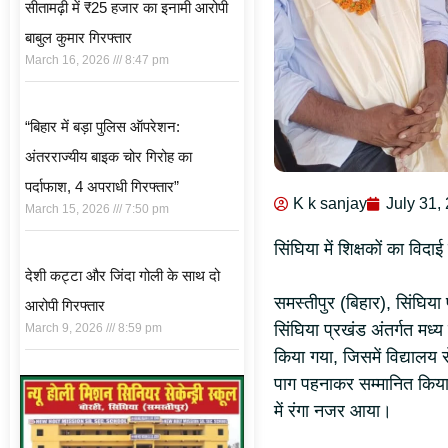
सीतामढ़ी में ₹25 हजार का इनामी आरोपी
बाबुल कुमार गिरफ्तार
March 16, 2026
8:47 pm
“बिहार में बड़ा पुलिस ऑपरेशन:
अंतरराज्यीय बाइक चोर गिरोह का
पर्दाफाश, 4 अपराधी गिरफ्तार”
K k sanjay
July 31,
March 15, 2026
7:50 pm
सिंघिया में शिक्षकों का वि
देशी कट्टा और जिंदा गोली के साथ दो
समस्तीपुर (बिहार), सिंघिया 
आरोपी गिरफ्तार
सिंघिया प्रखंड अंतर्गत मध
March 9, 2026
8:59 pm
किया गया, जिसमें विद्यालय स
पाग पहनाकर सम्मानित किया
में रंगा नजर आया।