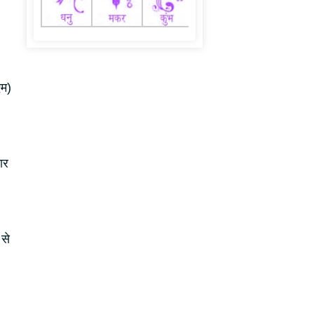
एम)
ार
 से