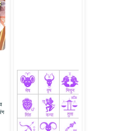
 व
रंग