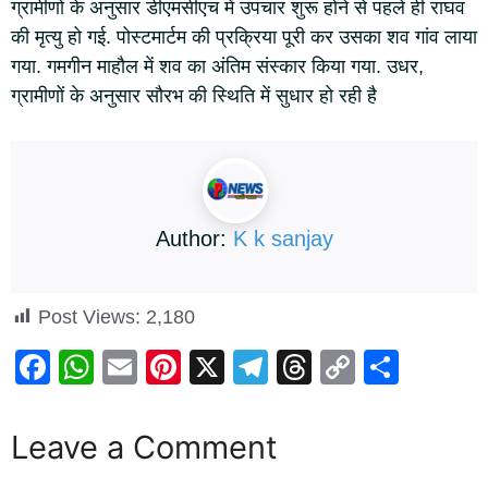
ग्रामीणों के अनुसार डीएमसीएच में उपचार शुरू होने से पहले ही राघव
की मृत्यु हो गई. पोस्टमार्टम की प्रक्रिया पूरी कर उसका शव गांव लाया
गया. गमगीन माहौल में शव का अंतिम संस्कार किया गया. उधर,
ग्रामीणों के अनुसार सौरभ की स्थिति में सुधार हो रही है
Author:
K k sanjay
Post Views:
2,180
F
W
E
Pi
X
T
T
C
S
a
h
m
nt
el
hr
o
h
c
at
ail
er
e
e
p
ar
Leave a Comment
e
s
e
gr
a
y
e