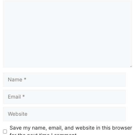
b
A
st
a
d
Li
o
p
m
s
n
o
p
k
k
Save my name, email, and website in this browser