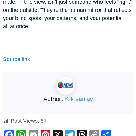
mate, in this view, isn’t just someone who feels “right”
on the outside. They’re the human mirror that reflects
your blind spots, your patterns, and your potential—
all at once.
Source link
Author:
K k sanjay
Post Views:
57
F
W
E
Pi
X
T
T
C
S