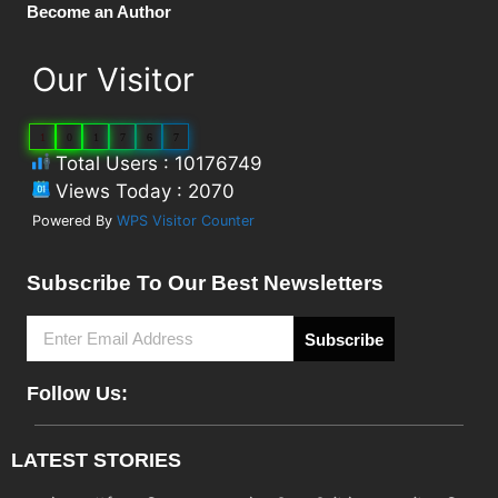
Become an Author
Our Visitor
1
0
1
7
6
7
Total Users : 10176749
Views Today : 2070
Powered By
WPS Visitor Counter
Subscribe To Our Best Newsletters
Subscribe
Follow Us:
LATEST STORIES