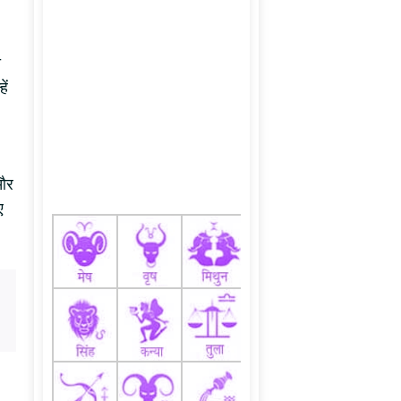
ी
ें
 और
ए