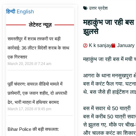
उत्तर प्रदेश
हिन्दी
English
महाकुंभ जा रही बस 
लेटेस्ट न्यूज़
झुलसे
समस्तीपुर में शराब तस्करी पर बड़ी
K k sanjay
January 
कार्रवाई: 36 लीटर विदेशी शराब के साथ
एक गिरफ्तार
महाकुंभ जा रही बस में मची
March 20, 2026
7:24 am
आगरा के थाना मनसुखपुरा क्षे
बस में करंट फैल गया. घटना 
पूर्वी चंपारण: वायरल वीडियो मामले में
थे. बस जैसे ही हाईटेंशन ला
छापेमारी, एक जवान शहीद, दो अपराधी
ढेर, भारी मात्रा में हथियार बरामद
बस में सवार थे 50 यात्री
March 17, 2026
9:45 pm
बस में करीब 50 यात्री सव
से झुलस गए. मौके पर चीख-पु
Bihar Police की बड़ी सफलता:
और चालक करंट का शिकार 