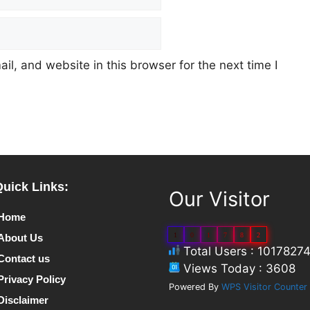
l, and website in this browser for the next time I
Quick Links:
Our Visitor
Home
1
0
1
7
8
2
About Us
Total Users : 1017827
Contact us
Views Today : 3608
Privacy Policy
Powered By
WPS Visitor Counter
Disclaimer