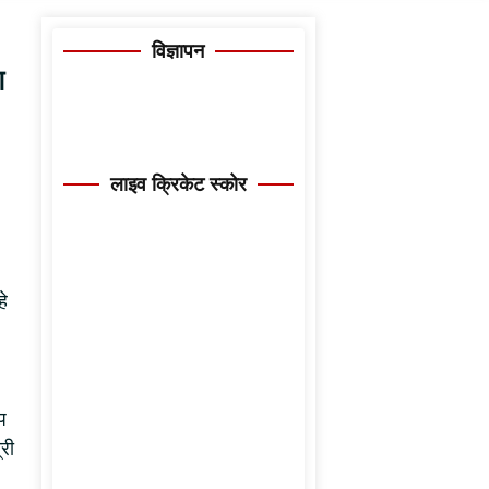
विज्ञापन
ग
लाइव क्रिकेट स्कोर
हे
प
री