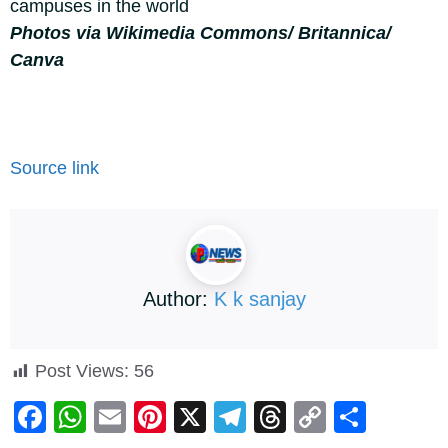
campuses in the world
Photos via Wikimedia Commons/ Britannica/
Canva
Source link
Author:
K k sanjay
Post Views:
56
F
W
E
Pi
X
T
T
C
S