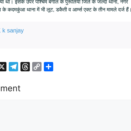
या था। इसके उपर पश्चिम बंगाल के पुरूलिया जिले के जल्दा थाना, नगर
के कदमकुंआ थाना में भी लूट, डकैती व आर्म्स एक्ट के तीन मामले दर्ज हैं
 k sanjay
i
X
T
T
C
S
t
el
hr
o
h
r
e
e
p
ar
mment
gr
a
y
e
t
a
d
Li
m
s
n
k