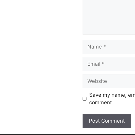
k
Save my name, emai
comment.