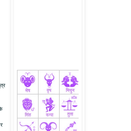
त्र
के
आर