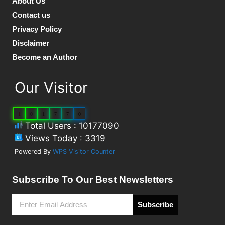
About Us
Contact us
Privacy Policy
Disclaimer
Become an Author
Our Visitor
1
0
1
7
7
0
Total Users : 10177090
Views Today : 3319
Powered By
WPS Visitor Counter
Subscribe To Our Best Newsletters
Subscribe