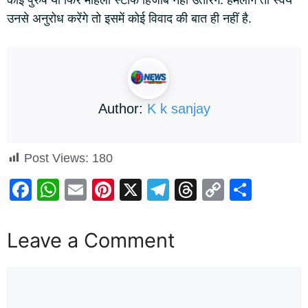
उनसे अनुरोध करेंगे तो इसमें कोई विवाद की बात ही नहीं है.
Author:
K k sanjay
Post Views:
180
F
W
E
Pi
X
T
T
C
S
a
h
m
nt
el
hr
o
h
c
at
ail
er
e
e
p
ar
Leave a Comment
e
s
e
gr
a
y
e
b
A
st
a
d
Li
o
p
m
s
n