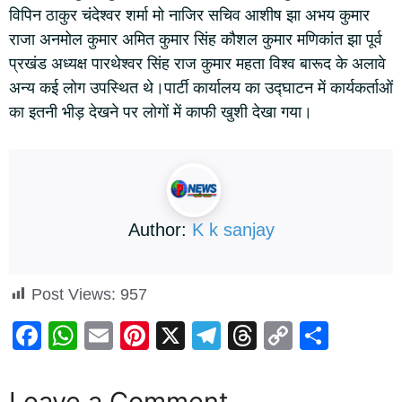
विपिन ठाकुर चंदेश्वर शर्मा मो नाजिर सचिव आशीष झा अभय कुमार
राजा अनमोल कुमार अमित कुमार सिंह कौशल कुमार मणिकांत झा पूर्व
प्रखंड अध्यक्ष पारथेश्वर सिंह राज कुमार महता विश्व बारूद के अलावे
अन्य कई लोग उपस्थित थे।पार्टी कार्यालय का उद्घाटन में कार्यकर्ताओं
का इतनी भीड़ देखने पर लोगों में काफी खुशी देखा गया।
Author:
K k sanjay
Post Views:
957
F
W
E
Pi
X
T
T
C
S
a
h
m
nt
el
hr
o
h
c
at
ail
er
e
e
p
ar
Leave a Comment