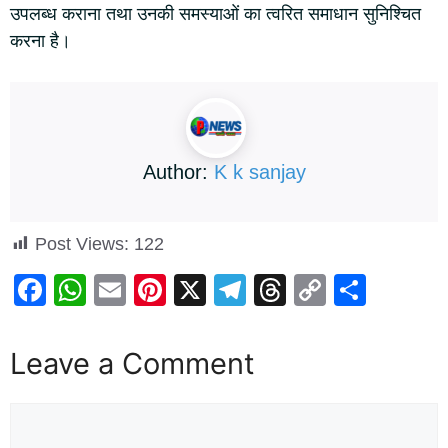
उपलब्ध कराना तथा उनकी समस्याओं का त्वरित समाधान सुनिश्चित
करना है।
Author:
K k sanjay
Post Views:
122
F
W
E
Pi
X
T
T
C
S
a
h
m
nt
el
hr
o
h
c
at
ail
er
e
e
p
ar
Leave a Comment
e
s
e
gr
a
y
e
b
A
st
a
d
Li