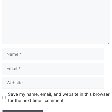
o
p
m
s
n
o
p
k
k
Save my name, email, and website in this browser
for the next time I comment.