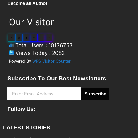
Become an Author
Our Visitor
1
0
1
7
6
7
Total Users : 10176753
Views Today : 2082
Powered By
WPS Visitor Counter
Subscribe To Our Best Newsletters
Subscribe
Follow Us:
LATEST STORIES