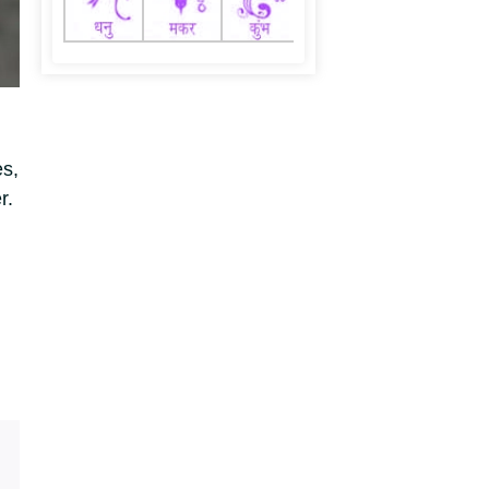
es,
r.