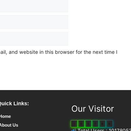
l, and website in this browser for the next time I
Quick Links:
Our Visitor
Home
1
0
1
7
8
0
About Us
Total Users : 1017805