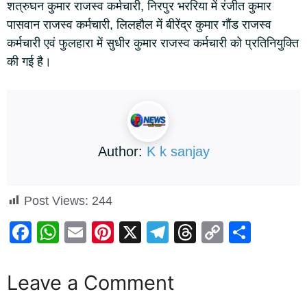
शत्रुघन कुमार राजस्व कर्मचारी, निरपुर भररिया में रंजीत कुमार
पासवान राजस्व कर्मचारी, लिलहौल में बीरेंद्र कुमार गौंड राजस्व
कर्मचारी एवं फुलहारा में सुधीर कुमार राजस्व कर्मचारी को प्रतिनियुक्ति
की गई है।
Author:
K k sanjay
Post Views:
244
F
W
E
Pi
X
T
T
C
S
a
h
m
nt
el
hr
o
h
c
at
ail
er
e
e
p
ar
Leave a Comment
e
s
e
gr
a
y
e