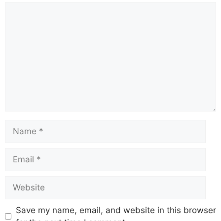
b
A
st
a
d
Li
o
p
m
s
n
o
p
k
k
Save my name, email, and website in this browser