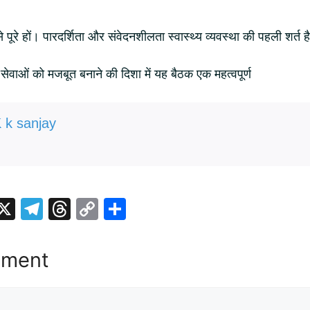
े पूरे हों। पारदर्शिता और संवेदनशीलता स्वास्थ्य व्यवस्था की पहली शर्त ह
्य सेवाओं को मजबूत बनाने की दिशा में यह बैठक एक महत्वपूर्ण
 k sanjay
i
X
T
T
C
S
t
el
hr
o
h
r
e
e
p
ar
mment
gr
a
y
e
t
a
d
Li