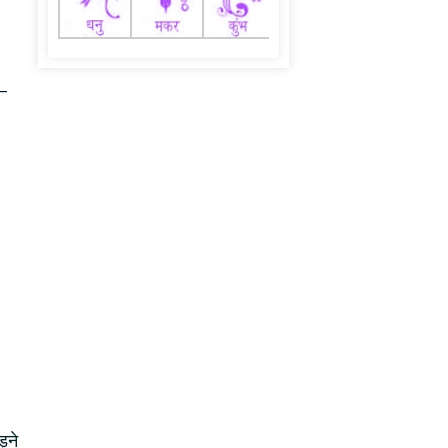
ा–
़ने