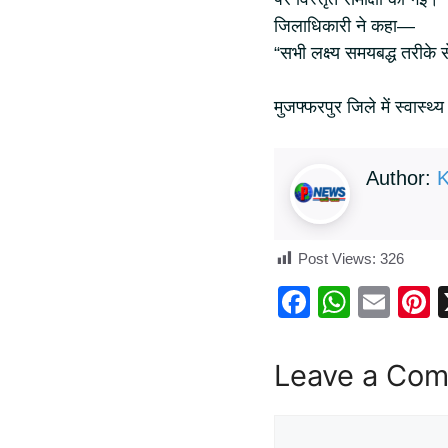
जिलाधिकारी ने कहा—
“सभी लक्ष्य समयबद्ध तरीके स
मुजफ्फरपुर जिले में स्वास्थ
Author:
K
Post Views:
326
F
W
E
P
a
h
m
n
c
at
ail
e
Leave a Co
e
s
e
b
A
s