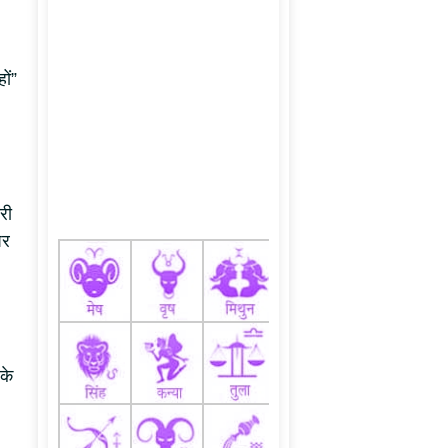
ों”
री
पर
के