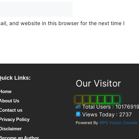
l, and website in this browser for the next time I
Quick Links:
Our Visitor
Home
1
0
1
7
6
9
About Us
Total Users : 1017691
Contact us
Views Today : 2737
Privacy Policy
Powered By
WPS Visitor Counter
Disclaimer
Become an Author