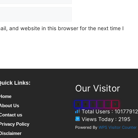
l, and website in this browser for the next time I
Quick Links:
Our Visitor
Home
1
0
1
7
7
9
About Us
Total Users : 10177912
Contact us
Views Today : 2195
Privacy Policy
Powered By
WPS Visitor Counter
Disclaimer