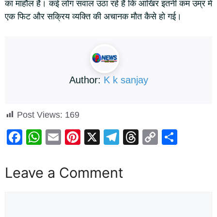
का माहौल है। कई लोग सवाल उठा रहे हैं कि आखिर इतनी कम उम्र में
एक फिट और सक्रिय व्यक्ति की अचानक मौत कैसे हो गई।
Author:
K k sanjay
Post Views:
169
F
W
E
Pi
X
T
T
C
S
a
h
m
nt
el
hr
o
h
c
at
ail
er
e
e
p
ar
Leave a Comment
e
s
e
gr
a
y
e
b
A
st
a
d
Li
o
p
m
s
n