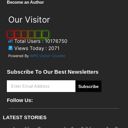
Become an Author
Our Visitor
1
0
1
7
6
7
Total Users : 10176750
Views Today : 2071
Powered By
WPS Visitor Counter
Subscribe To Our Best Newsletters
Subscribe
Follow Us:
LATEST STORIES