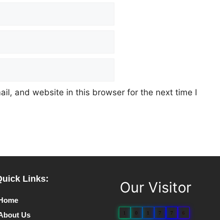
l, and website in this browser for the next time I
Quick Links:
Our Visitor
Home
1
0
1
7
7
6
About Us