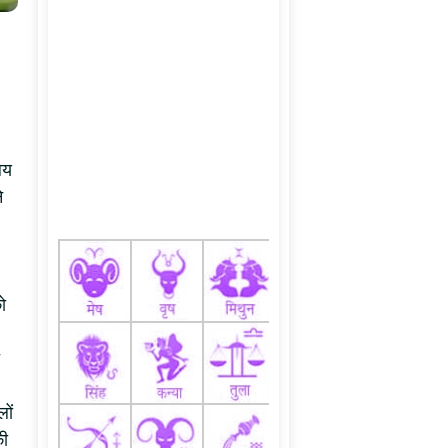
लय
े
ो
ों
की