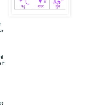
व
िल
ची
में
दद