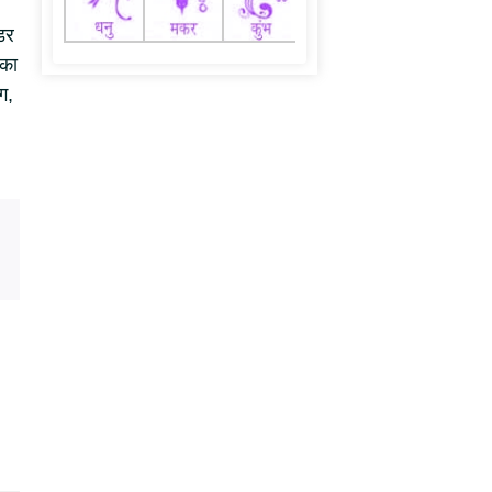
डर
 का
ग,