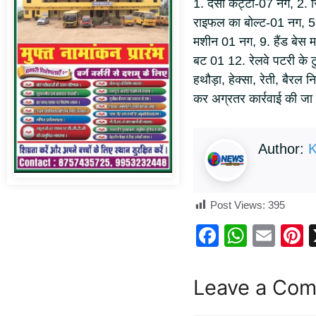
1. देसी कट्टा-07 नग, 2. 
राइफल का बोल्ट-01 नग, 5.
मशीन 01 नग, 9. हैंड बेस 
बट 01 12. रेलवे पटरी के टुक
हथौड़ा, हेक्सा, रेती, बैरल
कर अग्रतर कार्रवाई की जा 
Author:
K
Post Views:
395
F
W
E
P
a
h
m
n
c
at
ail
e
Leave a Co
e
s
e