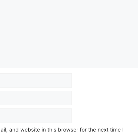
t
a
d
Li
m
s
n
k
l, and website in this browser for the next time I