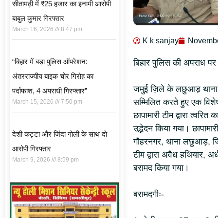
सीतामढ़ी में ₹25 हजार का इनामी आरोपी
बाबुल कुमार गिरफ्तार
March 16, 2026
8:47 pm
K k sanjay
Novembe
“बिहार में बड़ा पुलिस ऑपरेशन:
बिहार पुलिस की अपराध पर क
अंतरराज्यीय बाइक चोर गिरोह का
जमुई ज़िले के लछुआड़ थाना क
पर्दाफाश, 4 अपराधी गिरफ्तार”
सम्मिलित करते हुए एक विश
March 15, 2026
7:50 pm
छापामारी टीम द्वारा त्वरित
उद्भेदन किया गया। छापामारी 
देशी कट्टा और जिंदा गोली के साथ दो
गौहरनगर, थाना लछुआड़, जि
आरोपी गिरफ्तार
टीम द्वारा अवैध हथियार, अर्
March 9, 2026
8:59 pm
बरामद किया गया।
बरामदगीः-