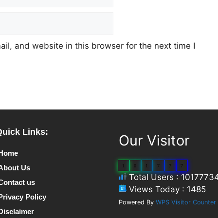
l, and website in this browser for the next time I
Quick Links:
Our Visitor
Home
1
0
1
7
7
7
About Us
Total Users : 1017773
Contact us
Views Today : 1485
Privacy Policy
Powered By
WPS Visitor Counter
Disclaimer