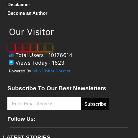
Disclaimer
Become an Author
Our Visitor
1
0
1
7
6
6
Total Users : 10176614
Views Today : 1623
Powered By
WPS Visitor Counter
Subscribe To Our Best Newsletters
Subscribe
Follow Us:
LATEST STORIES