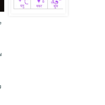
e
l
g