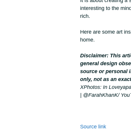
It is about creating a 
interesting to the min
rich.
Here are some art ins
home.
Disclaimer: This art
general design obse
source or personal i
only, not as an exac
XPhotos: In Loveyapa
| ‪@FarahKhanK‬/ Yo
Source link