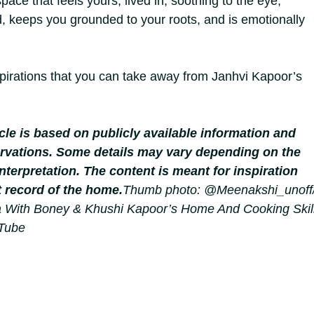
space that feels yours, lived in, soothing to the eye,
d, keeps you grounded to your roots, and is emotionally
pirations that you can take away from Janhvi Kapoor’s
icle is based on publicly available information and
rvations. Some details may vary depending on the
nterpretation. The content is meant for inspiration
t record of the home.
Thumb photo: @Meenakshi_unoff
 With Boney & Khushi Kapoor’s Home And Cooking Skill
uTube