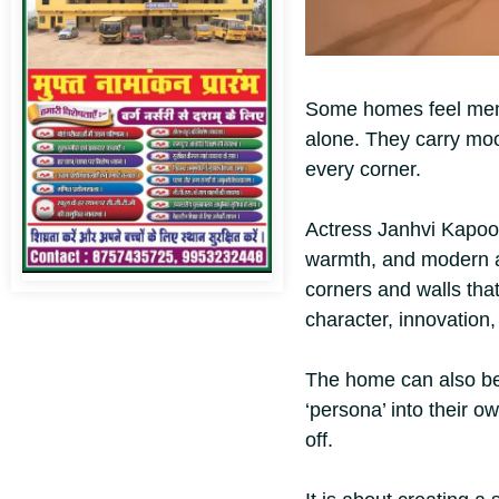
​Some homes feel mem
alone. They carry moo
every corner.
Actress Janhvi Kapoor
warmth, and modern ar
corners and walls tha
character, innovation,
The home can also be 
‘persona’ into their o
off.