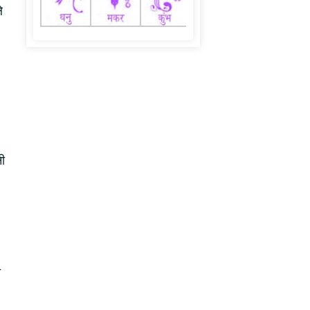
े
नी
त