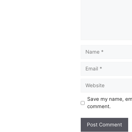
k
Save my name, emai
comment.