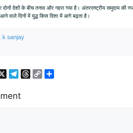
 दोनों देशों के बीच तनाव और गहरा गया है। अंतरराष्ट्रीय समुदाय की नजर
े वाले दिनों में युद्ध किस दिशा में आगे बढ़ता है।
 k sanjay
i
X
T
T
C
S
t
el
hr
o
h
r
e
e
p
ar
mment
gr
a
y
e
t
a
d
Li
m
s
n
k