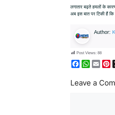
लगातार बढ़ते हमलों के कारण
अब इस बात पर टिकी हैं कि आन
Author:
K
Post Views:
88
F
W
E
P
a
h
m
n
c
at
ail
e
Leave a Co
e
s
e
b
A
s
o
p
o
p