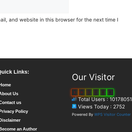
l, and website in this browser for the next time I
Quick Links:
Our Visitor
Home
1
0
1
7
8
0
About Us
Total Users : 10178051
Contact us
Views Today : 2752
Privacy Policy
Powered By
WPS Visitor Counter
Disclaimer
Become an Author