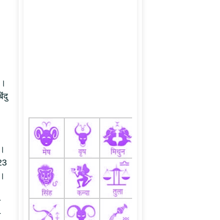
ै।
ंदु
ी।
023
ई।
ी
न