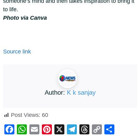
someone’s mind and then takes inspiration to bring it
to life.
Photo via Canva
Source link
Author:
K k sanjay
Post Views:
60
F
W
E
Pi
X
T
T
C
S
a
h
m
nt
el
hr
o
h