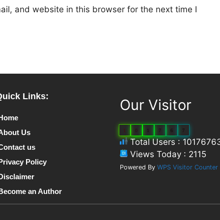
l, and website in this browser for the next time I
Quick Links:
Our Visitor
Home
1
0
1
7
6
7
About Us
Total Users : 1017676
Contact us
Views Today : 2115
Privacy Policy
Powered By
WPS Visitor Counter
Disclaimer
Become an Author