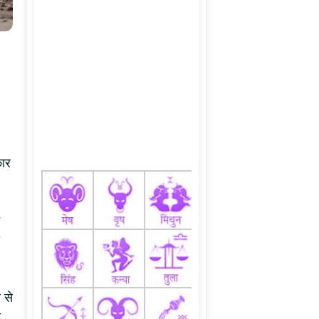
कार
 से
ा