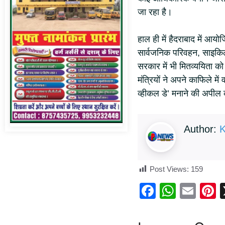
जा रहा है।
हाल ही में हैदराबाद में आय
सार्वजनिक परिवहन, साइकि
सरकार में भी मितव्ययिता 
मंत्रियों ने अपने काफिले मे
व्हीकल डे’ मनाने की अपील 
Author:
K
Post Views:
159
F
W
E
P
a
h
m
n
c
at
ail
e