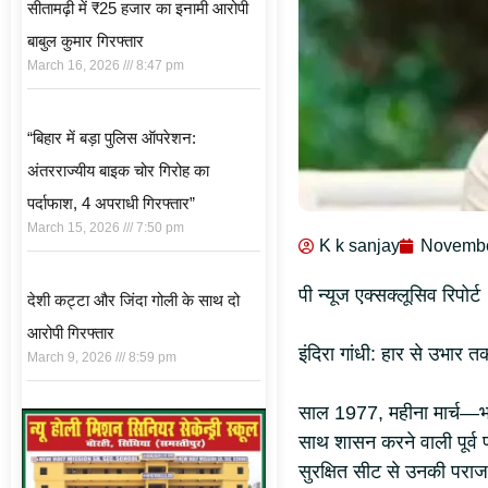
सीतामढ़ी में ₹25 हजार का इनामी आरोपी
बाबुल कुमार गिरफ्तार
March 16, 2026
8:47 pm
“बिहार में बड़ा पुलिस ऑपरेशन:
अंतरराज्यीय बाइक चोर गिरोह का
पर्दाफाश, 4 अपराधी गिरफ्तार”
March 15, 2026
7:50 pm
K k sanjay
Novembe
पी न्यूज एक्सक्लूसिव रिपोर्ट
देशी कट्टा और जिंदा गोली के साथ दो
आरोपी गिरफ्तार
इंदिरा गांधी: हार से उभार
March 9, 2026
8:59 pm
साल 1977, महीना मार्च—भार
साथ शासन करने वाली पूर्व प्
सुरक्षित सीट से उनकी पराजय