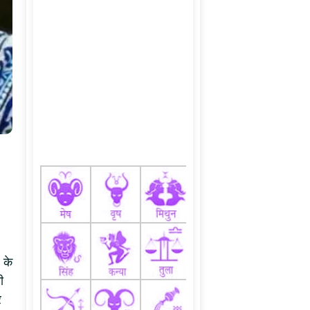
 के
ी
र