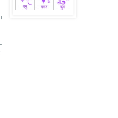
ी।
ा
र