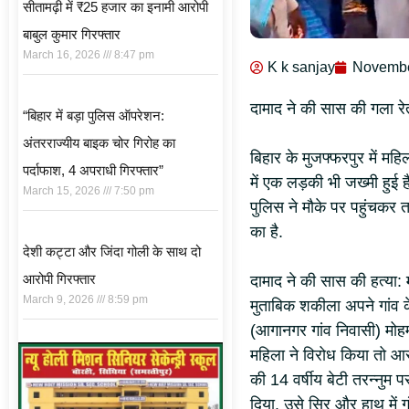
सीतामढ़ी में ₹25 हजार का इनामी आरोपी
बाबुल कुमार गिरफ्तार
March 16, 2026
8:47 pm
K k sanjay
Novembe
दामाद ने की सास की गला र
“बिहार में बड़ा पुलिस ऑपरेशन:
अंतरराज्यीय बाइक चोर गिरोह का
बिहार के मुजफ्फरपुर में मह
पर्दाफाश, 4 अपराधी गिरफ्तार”
में एक लड़की भी जख्मी हुई 
March 15, 2026
7:50 pm
पुलिस ने मौके पर पहुंचकर तफ
का है.
देशी कट्टा और जिंदा गोली के साथ दो
आरोपी गिरफ्तार
दामाद ने की सास की हत्या: 
March 9, 2026
8:59 pm
मुताबिक शकीला अपने गांव 
(आगानगर गांव निवासी) मोहम
महिला ने विरोध किया तो 
की 14 वर्षीय बेटी तरन्नु
दिया. उसे सिर और हाथ में गं