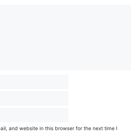
t
a
d
Li
m
s
n
k
l, and website in this browser for the next time I