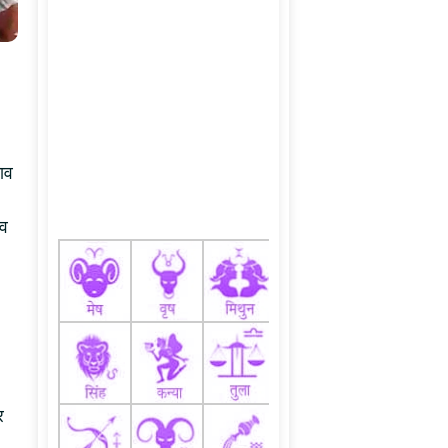
ाव
ंव
र