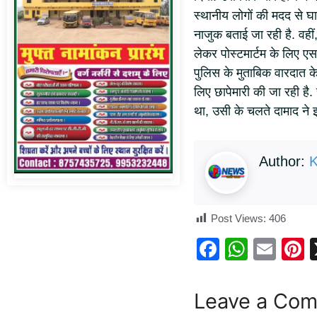
स्थानीय लोगों की मदद से घ
नाजुक बताई जा रही है. वहीं
लेकर पोस्टमार्टम के लिए ए
पुलिस के मुताबिक वारदात 
लिए छापेमारी की जा रही है. 
था, उसी के चलते दामाद ने
Author:
K
Post Views:
406
F
W
E
P
a
h
m
n
c
at
ail
e
Leave a Co
e
s
e