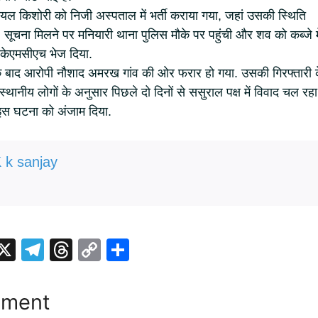
ायल किशोरी को निजी अस्पताल में भर्ती कराया गया, जहां उसकी स्थिति
, सूचना मिलने पर मनियारी थाना पुलिस मौके पर पहुंची और शव को कब्जे मे
सकेएमसीएच भेज दिया.
के बाद आरोपी नौशाद अमरख गांव की ओर फरार हो गया. उसकी गिरफ्तारी 
स्थानीय लोगों के अनुसार पिछले दो दिनों से ससुराल पक्ष में विवाद चल रहा
 इस घटना को अंजाम दिया.
 k sanjay
i
X
T
T
C
S
t
el
hr
o
h
r
e
e
p
ar
mment
gr
a
y
e