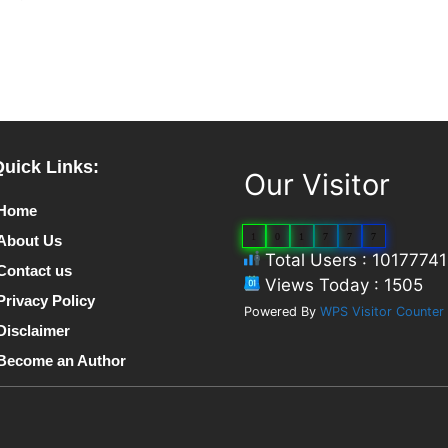
Quick Links:
Our Visitor
Home
1
0
1
7
7
7
About Us
Total Users : 10177741
Contact us
Views Today : 1505
Privacy Policy
Powered By
WPS Visitor Counter
Disclaimer
Become an Author