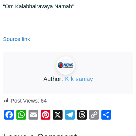
“Om Kalabhairavaya Namah”
Source link
Author:
K k sanjay
Post Views:
64
F
W
E
Pi
X
T
T
C
S
a
h
m
nt
el
hr
o
h
c
at
ail
er
e
e
p
ar