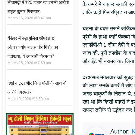
सीतामढ़ी में ₹25 हजार का इनामी आरोपी
के कमरे में जाकर उनकी हत्
बाबुल कुमार गिरफ्तार
ताकि कहीं फिंगरप्रिंट न आ
March 16, 2026
8:47 pm
घटना के वक्त उसने सर्जिक
प्रेमी के हाथों कहीं फेंकव
“बिहार में बड़ा पुलिस ऑपरेशन:
एसडीपीओ 1 सीमा देवी ने बत
अंतरराज्यीय बाइक चोर गिरोह का
जांच की. पूरी तफ्तीश के बाद
पर्दाफाश, 4 अपराधी गिरफ्तार”
और ईंट भी बरामद कर लिया 
March 15, 2026
7:50 pm
दरअसल मंगलवार की सुबह मिठनप
देशी कट्टा और जिंदा गोली के साथ दो
की लाश उनके कमरे में सोए 
आरोपी गिरफ्तार
जगह चाकुओं के निशान थे. 
March 9, 2026
8:59 pm
रहा था कि किसी बाहरी ने इ
सफल तरीके से उद्भेदन कर 
Author:
K