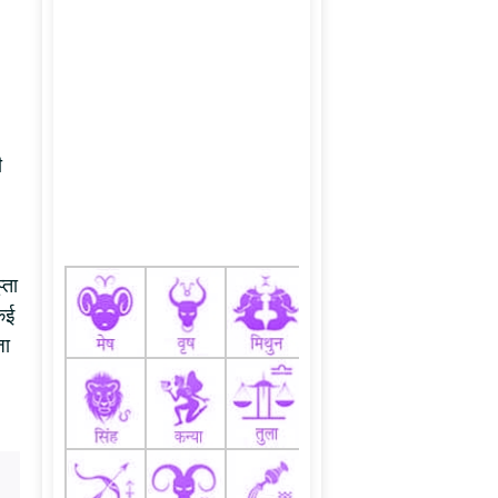
ी
्ता
कई
जा