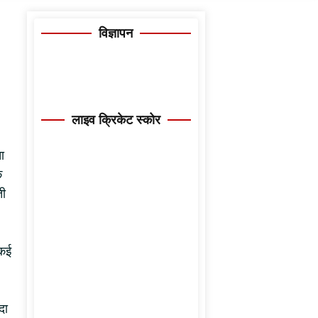
विज्ञापन
लाइव क्रिकेट स्कोर
ा
े
ती
 कई
दा