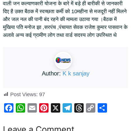
वाली जन कल्याणकारी योजना के बारे में बड़े ही बारीकी से जानकारी
दिए है उक्त बैठक में स्वच्छता कर्मी को 10महीना से मजदूरी नहीं मिलने
और जल नल की पानी बंद रहने की मामला उठाया गया ।बैठक में
मुखिया पति मनोज झा ,सरपंच ,पंचायत सेवक राजेश कुमार पासवान के
अलावे अन्य कई ग्रामीण लोग तथा वार्ड सदस्य लोग उपस्थित थे
Author:
K k sanjay
Post Views:
97
F
W
E
Pi
X
T
T
C
S
a
h
m
nt
el
hr
o
h
c
at
ail
er
e
e
p
ar
Leave a Comment