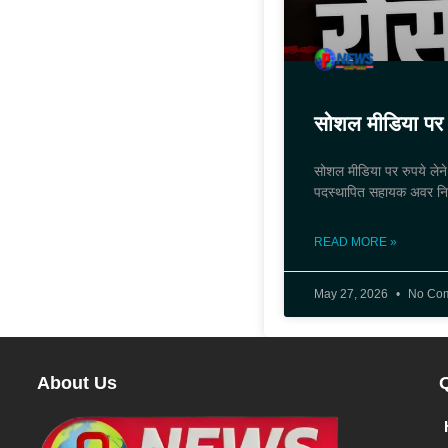
सोशल मीडिया पर 
सोशल मीडिया पर रुपये लेने
पदस्थापित सहायक अवर निर
READ MORE »
May 27, 2026
No Co
About Us