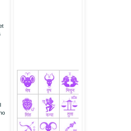
d
et
s
l
who