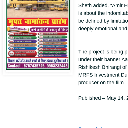
Sheth added, “Amir Hus
is about the indomita
be defined by limitati
deeply emotional and 
The project is being
under their banner A
Rishikesh Bhirangi of
MRFS Investment Duba
producer on the film.
Published
– May 14, 