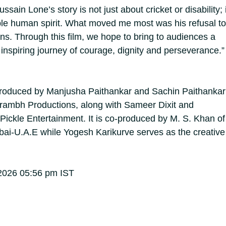
sain Lone’s story is not just about cricket or disability; i
ble human spirit. What moved me most was his refusal to
ons. Through this film, we hope to bring to audiences a
inspiring journey of courage, dignity and perseverance.”
 produced by Manjusha Paithankar and Sachin Paithankar
arambh Productions, along with Sameer Dixit and
 Pickle Entertainment. It is co-produced by M. S. Khan of
i-U.A.E while Yogesh Karikurve serves as the creative
2026 05:56 pm IST