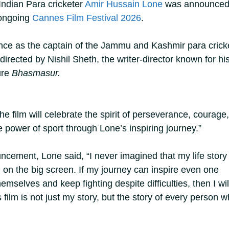
 Indian Para cricketer
Amir Hussain Lone
was announce
 ongoing
Cannes Film Festival 2026
.
nce as the captain of the Jammu and Kashmir para crick
 directed by Nishil Sheth, the writer-director known for hi
ure
Bhasmasur.
e film will celebrate the spirit of perseverance, courage,
 power of sport through Lone’s inspiring journey.”
ncement, Lone said, “I never imagined that my life story
 on the big screen. If my journey can inspire even one
emselves and keep fighting despite difficulties, then I wil
is film is not just my story, but the story of every person 