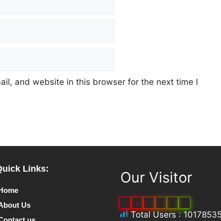
l, and website in this browser for the next time I
Quick Links:
Our Visitor
Home
1
0
1
7
8
5
About Us
Total Users : 1017853
Contact us