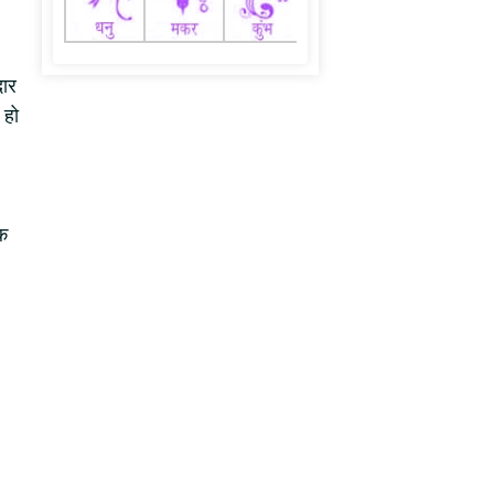
दार
 हो
ाक