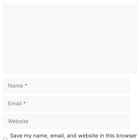
b
A
st
a
d
Li
o
p
m
s
n
o
p
k
k
Save my name, email, and website in this browser