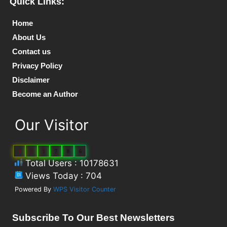
Quick Links:
Home
About Us
Contact us
Privacy Policy
Disclaimer
Become an Author
Our Visitor
1
0
1
7
8
6
Total Users : 10178631
Views Today : 704
Powered By
WPS Visitor Counter
Subscribe To Our Best Newsletters